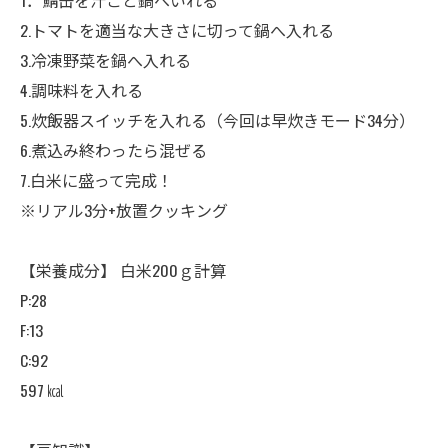
1．鯖缶を汁ごと鍋へいれる
2.トマトを適当な大きさに切って鍋へ入れる
3.冷凍野菜を鍋へ入れる
4.調味料を入れる
5.炊飯器スイッチを入れる（今回は早炊きモード34分）
6.煮込み終わったら混ぜる
7.白米に盛って完成！
※リアル3分+放置クッキング
【栄養成分】 白米200ｇ計算
P:28
F:13
C:92
597 ㎉