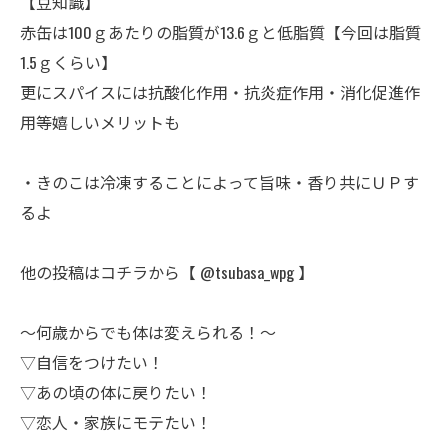
【豆知識】
赤缶は100ｇあたりの脂質が13.6ｇと低脂質【今回は脂質
1.5ｇくらい】
更にスパイスには抗酸化作用・抗炎症作用・消化促進作
用等嬉しいメリットも
・きのこは冷凍することによって旨味・香り共にＵＰす
るよ
他の投稿はコチラから【 @tsubasa_wpg 】
〜何歳からでも体は変えられる！〜
▽自信をつけたい！
▽あの頃の体に戻りたい！
▽恋人・家族にモテたい！