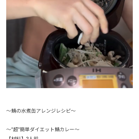
～鯖の水煮缶アレンジレシピ～
～”超”簡単ダイエット鯖カレー～
【材料】2人前