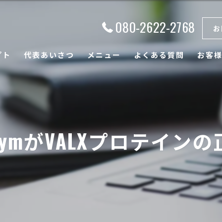
080-2622-2768
お
プト
代表あいさつ
メニュー
よくある質問
お客
nalGymがVALXプロテ