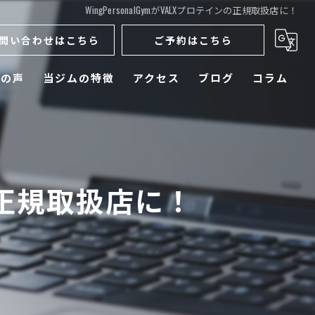
WingPersonalGymがVALXプロテインの正規取扱店に！
問い合わせはこちら
ご予約はこちら
様の声
当ジムの特徴
アクセス
ブログ
コラム
ダイエット
メンズ
インの正規取扱店に！
運動不足
初心者
ボディメイク