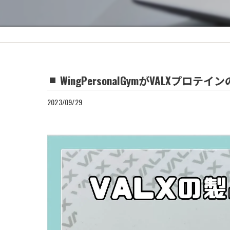
WingPersonalGymがVALXプロ
2023/09/29