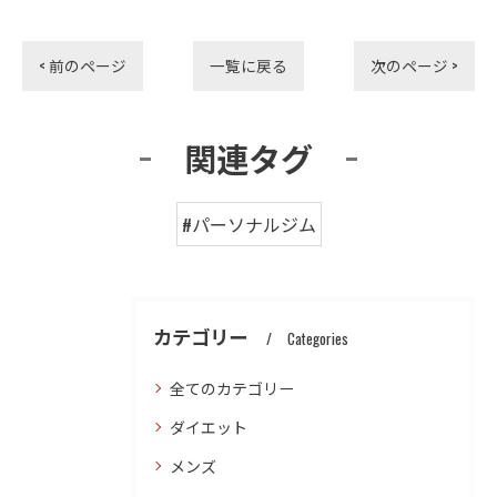
< 前のページ
一覧に戻る
次のページ >
関連タグ
#パーソナルジム
カテゴリー
Categories
全てのカテゴリー
ダイエット
メンズ