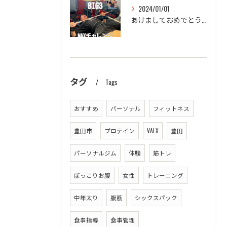
2024/01/01
あけましておめでとうございます！！
タグ
Tags
おすすめ
パーソナル
フィットネス
豊田市
プロテイン
VALX
豊田
パーソナルジム
体験
筋トレ
ぽっこりお腹
女性
トレーニング
中年太り
腹筋
シックスパック
食事指導
食事管理