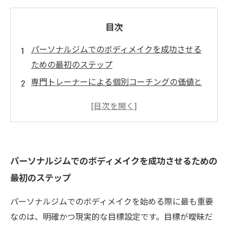
目次
パーソナルジムでのボディメイクを成功させる
ための最初のステップ
専門トレーナーによる個別コーチングの価値と
役割
モチベーション維持のコツ：継続は力なり
効果的な食事管理で身体を内側からサポート
パーソナルジムで得られる成果と長期的なボデ
パーソナルジムでのボディメイクを成功させるための
ィメイクの未来
最初のステップ
パーソナルジムでのボディメイクを始める際に最も重要
なのは、明確かつ現実的な目標設定です。目標が曖昧だ