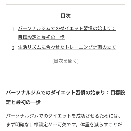
目次
パーソナルジムでのダイエット習慣の始まり：
目標設定と最初の一歩
生活リズムに合わせたトレーニング計画の立て
方
食事管理の習慣化：パーソナルジムでの効果的
なサポート活用法
モチベーション維持の秘訣と習慣化の工夫
パーソナルジムでのダイエット習慣の始まり：目標設
習慣が定着した先にある、健康的なライフスタ
定と最初の一歩
イルの実現
パーソナルジムでのダイエットを成功させるためには、
まず明確な目標設定が不可欠です。体重を減らすことだ