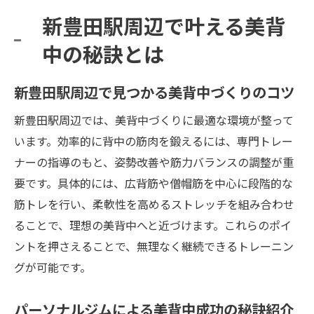
バランスよく続けるためのジム活用術
新豊田駅周辺で叶える美背
美しい背中を実現するプログラム体験談
中の秘訣とは
新豊田駅近くの美背中トレーニング体験談
紹介
新豊田駅周辺で見つかる美背中づくりのコツ
パーソナルジムで変わる背中美人への道の
新豊田駅周辺では、美背中づくりに最適な環境が整って
り
います。効率的に背中の筋肉を鍛えるには、専門トレー
実際に効果を実感した美背中づくりの声
ナーの指導のもと、姿勢改善や筋力バランスの調整が重
体験者が語るジム選びと続けやすさとは
要です。具体的には、広背筋や僧帽筋を中心に段階的な
美背中トレーニングで得た嬉しい変化を紹
筋トレを行い、柔軟性を高めるストレッチを組み合わせ
介
ることで、理想の美背中へと近づけます。これらのポイ
ントを押さえることで、無理なく継続できるトレーニン
成功体験から学ぶ美背中づくりのヒント
グが可能です。
パーソナルジムによる美背中成功の秘訣紹介