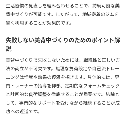
グ
生活習慣の見直しを組み合わせることで、持続可能な美
美背中づくりを習慣にする続けやすさの工
背中づくりが可能です。したがって、地域密着のジムを
夫
賢く利用することが効果的です。
生活リズムに合わせたジム活用のポイント
失敗しない美背中づくりのためのポイント解
忙しくても叶う美背中トレーニングの魅力
説
モチベーション維持できるサポート体制
健康と美容を両立する背中トレーニング術
美背中づくりで失敗しないためには、継続性と正しい方
法の両立が不可欠です。無理な負荷設定や自己流トレー
健康と美容を両立する美背中トレーニング
ニングは怪我や効果の停滞を招きます。具体的には、専
法
門トレーナーの指導を仰ぎ、定期的なフォームチェック
新豊田駅周辺で始める美背中習慣の作り方
と計画的な負荷調整を徹底することが重要です。結論と
パーソナルジムで叶う健康的な背中作り
して、専門的なサポートを受けながら継続することが成
美背中づくりと健康維持のポイントを解説
功への近道です。
美容効果も期待できる背中トレーニングの
魅力