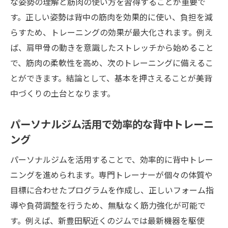
新豊田駅周辺で叶える美背中の秘訣とは
な姿勢の理解と筋肉の使い方を習得することが重要で
す。正しい姿勢は背中の筋肉を効果的に使い、負担を減
新豊田駅周辺で見つかる美背中づくりのコ
らすため、トレーニングの効果が最大化されます。例え
ツ
ば、肩甲骨の動きを意識したストレッチから始めること
パーソナルジムによる美背中成功の秘訣紹
で、筋肉の柔軟性を高め、次のトレーニングに備えるこ
介
とができます。結論として、基本を押さえることが美背
美背中トレーニングの継続をサポートする
中づくりの土台となります。
仕組み
専門指導で変わる美背中への近道を探る
パーソナルジム活用で効率的な背中トレーニ
美背中づくりに役立つジムの選び方のポイ
ング
ント
パーソナルジムを活用することで、効率的に背中トレー
新豊田駅近くで新しい自分に出会う方法
ニングを進められます。専門トレーナーが個々の体質や
パーソナルジムで始める理想的な背中作り
目標に合わせたプログラムを作成し、正しいフォーム指
パーソナルジムの美背中プログラム徹底解
導や負荷調整を行うため、無駄なく筋力強化が可能で
説
す。例えば、新豊田駅近くのジムでは最新機器を駆使