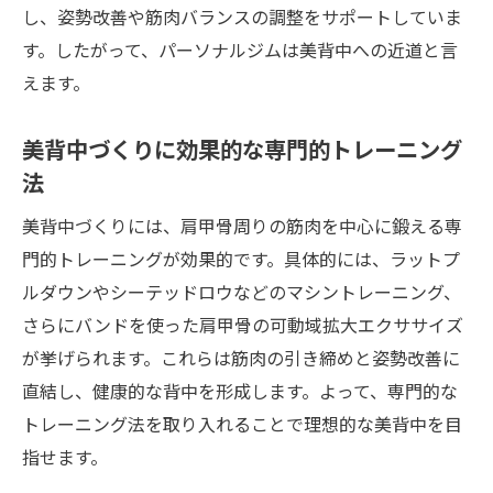
新豊田駅から通えるジムの選び方と活用術
し、姿勢改善や筋肉バランスの調整をサポートしていま
美背中づくりに最適なパーソナル指導の魅
す。したがって、パーソナルジムは美背中への近道と言
力
えます。
理想の背中を実現するトレーニングメニュ
美背中づくりに効果的な専門的トレーニング
ー
法
美背中トレーニングで意識したいポイント
美背中づくりには、肩甲骨周りの筋肉を中心に鍛える専
専門ジムで叶える美背中づくりの成功体験
門的トレーニングが効果的です。具体的には、ラットプ
自分に合った美背中トレーニングの選び方
ルダウンやシーテッドロウなどのマシントレーニング、
新豊田駅近くで自分に合う美背中づくり法
さらにバンドを使った肩甲骨の可動域拡大エクササイズ
パーソナルジム選びで重視すべきポイント
が挙げられます。これらは筋肉の引き締めと姿勢改善に
美背中トレーニングのパーソナライズ方法
直結し、健康的な背中を形成します。よって、専門的な
体質や生活リズムに合わせた背中作りのコ
トレーニング法を取り入れることで理想的な美背中を目
ツ
指せます。
無理なく続く美背中トレーニングの工夫