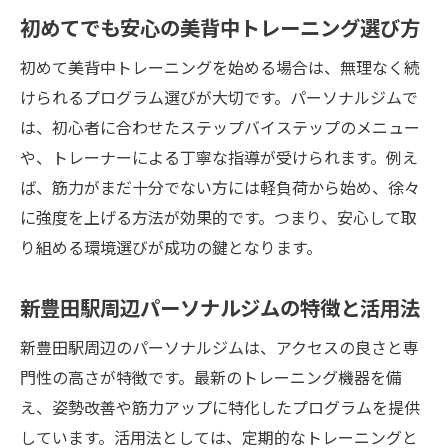
初めてでも安心の美背中トレーニング選び方
パーソナルジムで実感する効果的な選び方
姿勢改善に役立つ美背中ホリデーの魅力
初めて美背中トレーニングを始める場合は、無理なく続
美背中ホリデーで姿勢改善するメリット
けられるプログラム選びが大切です。パーソナルジムで
は、初心者に合わせたステップバイステップのメニュー
新豊田駅周辺で叶える姿勢美の秘訣とは
や、トレーナーによる丁寧な指導が受けられます。例え
パーソナルジムで姿勢を整える実践例
ば、筋力がまだ十分でない方には軽負荷から始め、徐々
美背中づくりと姿勢改善の相乗効果を解説
に強度を上げる方法が効果的です。つまり、安心して取
ホリデープログラムで無理なく美姿勢へ
り組める環境選びが成功の鍵となります。
背中トレーニングがもたらす健康効果を紹
介
新豊田駅周辺パーソナルジムの特徴と活用法
忙しい女性も続けやすいジム活用術
新豊田駅周辺のパーソナルジムは、アクセスの良さと専
新豊田駅近くで忙しい女性向け美背中づく
門性の高さが特徴です。最新のトレーニング機器を備
り
え、姿勢改善や筋力アップに特化したプログラムを提供
パーソナルジムならではの時短トレーニン
しています。活用法としては、定期的なトレーニングと