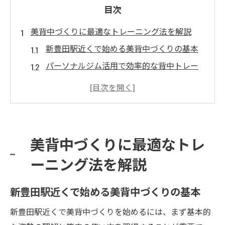
目次
美背中づくりに最適なトレーニング法を解説
新豊田駅近くで始める美背中づくりの基本
パーソナルジム活用で効率的な背中トレー
ニング
美背中づくりに効果的な専門的トレーニン
グ法
初めてでも安心の美背中トレーニング選び
美背中づくりに最適なトレ
方
ーニング法を解説
新豊田駅周辺パーソナルジムの特徴と活用
法
新豊田駅近くで始める美背中づくりの基本
失敗しない美背中づくりのためのポイント
解説
新豊田駅近くで美背中づくりを始めるには、まず基本的