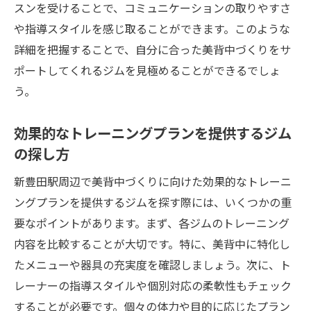
理想の美背中を目指す新豊田駅のパーソナルジ
スンを受けることで、コミュニケーションの取りやすさ
ムの秘密
や指導スタイルを感じ取ることができます。このような
美背中を目指すためのパーソナルジムの選
詳細を把握することで、自分に合った美背中づくりをサ
択肢
ポートしてくれるジムを見極めることができるでしょ
う。
トレーナーとの信頼関係が美背中づくりの
鍵
効果的なトレーニングプランを提供するジム
効果的に背中を引き締めるトレーニング方
の探し方
法
ジムでの成果を最大限に引き出すコツ
新豊田駅周辺で美背中づくりに向けた効果的なトレーニ
ングプランを提供するジムを探す際には、いくつかの重
パーソナルジムの利用で得られる体型変化
要なポイントがあります。まず、各ジムのトレーニング
ジム通いを楽しむためのヒントとアドバイ
内容を比較することが大切です。特に、美背中に特化し
ス
たメニューや器具の充実度を確認しましょう。次に、ト
初めてでも安心新豊田駅のパーソナルジムで美
レーナーの指導スタイルや個別対応の柔軟性もチェック
ボディを手に入れる方法
することが必要です。個々の体力や目的に応じたプラン