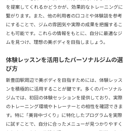
ジム初心者必見！スタートガイド
を提案してくれるかどうかが、効果的なトレーニングに
トレーニングを続けるコツとモチベーショ
繋がります。また、他の利用者の口コミや体験談を参考
ン維持法
にすることで、ジムの雰囲気や実際の成果を把握するこ
専門家による初回カウンセリングの重要性
とも可能です。これらの情報をもとに、自分に最適なジ
初心者が目標を達成するためのステップ
ムを見つけ、理想の美ボディを目指しましょう。
パーソナルジムでの初回体験を最大限に活
体験レッスンを活用したパーソナルジムの選
用
び方
ジムでの疑問を解決するためのサポート体
制
新豊田駅周辺で美ボディを目指すためには、体験レッス
美背中づくり特化新豊田駅のパーソナルジムで
ンを積極的に活用することが鍵です。多くのパーソナル
の成果
ジムでは、初回の体験セッションを提供しており、実際
のトレーニング環境やトレーナーとの相性を確認できま
パーソナルジムでの背中トレーニング効果
す。特に「美背中づくり」に特化したプログラムを実際
を検証
に試すことで、自分に合ったメニューが見つかりやすく
継続的なトレーニングがもたらす体型変化