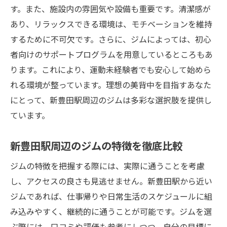
す。また、施設内の雰囲気や設備も重要です。清潔感が
初めての方でも続けやすいトレーニングメ
あり、リラックスできる環境は、モチベーションを維持
ニュー
するために不可欠です。さらに、ジムによっては、初心
個別対応のカスタマイズプランで安心感を
者向けのサポートプログラムを用意しているところもあ
ジム通いが初めての方へのアドバイスとサ
ります。これにより、運動未経験者でも安心して始めら
ポート
れる環境が整っています。理想の美背中を目指すあなた
不安解消！パーソナルジムでの成功体験談
にとって、新豊田駅周辺のジムは多彩な選択肢を提供し
新豊田駅周辺で美ボディを実現するパーソナル
ています。
ジムの特長
アクセス便利！新豊田駅からすぐのジム一
新豊田駅周辺のジムの特徴を徹底比較
覧
ジムの特徴を把握する際には、実際に通うことを考慮
最新設備が整ったジムでのトレーニング
し、アクセスの良さも見逃せません。新豊田駅から近い
多彩なプログラムで飽きないトレーニング
ジムであれば、仕事帰りや日常生活のスケジュールに組
体験
み込みやすく、継続的に通うことが可能です。ジムを選
リラックスできるアットホームなジム環境
ぶ際には、口コミや評価も参考にしつつ、自分の目標に