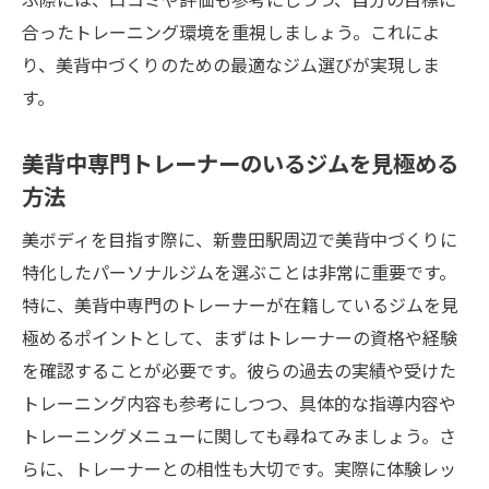
健康管理をサポートする充実のサービス
合ったトレーニング環境を重視しましょう。これによ
り、美背中づくりのための最適なジム選びが実現しま
パーソナルジムを選ぶ際の注目ポイント
す。
専門家が教える美背中づくり新豊田駅のパーソ
ナルジム体験談
美背中専門トレーナーのいるジムを見極める
美背中を目指すためのトレーニング体験レ
方法
ポート
美ボディを目指す際に、新豊田駅周辺で美背中づくりに
パーソナルトレーナーとの1対1セッションの
特化したパーソナルジムを選ぶことは非常に重要です。
魅力
特に、美背中専門のトレーナーが在籍しているジムを見
実際に通ってみた！初心者の感想と成果
極めるポイントとして、まずはトレーナーの資格や経験
成功談から学ぶ！美背中を手に入れる秘訣
を確認することが必要です。彼らの過去の実績や受けた
専門家が教える効果的な背中トレーニング
トレーニング内容も参考にしつつ、具体的な指導内容や
法
トレーニングメニューに関しても尋ねてみましょう。さ
ジムで得た経験がもたらすプラス面とは
らに、トレーナーとの相性も大切です。実際に体験レッ