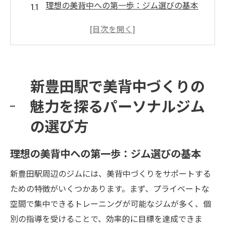
理想の美背中への第一歩：ジム選びの基本
新豊田駅周辺のジムの特徴を徹底比較
美背中専門トレーナーのいるジムを見極め
る方法
効果的なトレーニングプランを提供するジ
新豊田駅で美背中づくりの
ムの探し方
魅力を探るパーソナルジム
体験レッスンを活用したパーソナルジムの
選び方
の選び方
口コミと実績から見る新豊田駅の人気ジム
理想の美背中への第一歩：ジム選びの基本
パーソナルジムで叶える美背中づくり初心者も
安心の理由
新豊田駅周辺のジムには、美背中づくりをサポートする
初心者でも安心！パーソナルジムのサポー
ための特徴がいくつかあります。まず、プライベートな
ト体制
空間で集中できるトレーニングが可能なジムが多く、個
パーソナルトレーナーの役割とその重要性
別の指導を受けることで、効率的に目標を達成できま