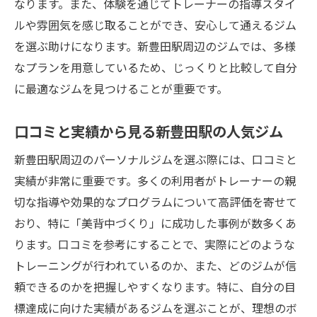
なります。また、体験を通じてトレーナーの指導スタイ
成果を実感するための計画的なアプローチ
ルや雰囲気を感じ取ることができ、安心して通えるジム
美背中を実現した人々の体験談とその後
を選ぶ助けになります。新豊田駅周辺のジムでは、多様
トレーニング後のリカバリーと栄養管理
なプランを用意しているため、じっくりと比較して自分
ジムでの進捗を測るための方法とアドバイ
に最適なジムを見つけることが重要です。
ス
口コミと実績から見る新豊田駅の人気ジム
新豊田駅近くのパーソナルジムで理想のボディ
ラインを実現する
新豊田駅周辺のパーソナルジムを選ぶ際には、口コミと
理想のボディラインを手に入れるためのス
実績が非常に重要です。多くの利用者がトレーナーの親
テップガイド
切な指導や効果的なプログラムについて高評価を寄せて
パーソナルジムでのトレーニングプランと
おり、特に「美背中づくり」に成功した事例が数多くあ
その効果
ります。口コミを参考にすることで、実際にどのような
トレーナーによるボディメイクのサポート
トレーニングが行われているのか、また、どのジムが信
を受ける
頼できるのかを把握しやすくなります。特に、自分の目
標達成に向けた実績があるジムを選ぶことが、理想のボ
美ボディを手にするための食事と運動の調