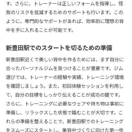
パーソナルジムでの背部強化がもたらす姿勢改
す。さらに、トレーナーは正しいフォームを指導し、怪
善と美しいライン
我のリスクを低減するためのサポートも行います。この
姿勢改善のための基本的なエクササイズ
ように、専門的なサポートがあれば、効率的に理想の背
中を手に入れることが可能です。
背部強化がもたらすボディラインの変化
パーソナルジムでの専用プログラムの魅力
新豊田駅でのスタートを切るための準備
日常生活に取り入れたい簡単トレーニング
新豊田駅近くで美しい背中を作るためには、まず自分に
姿勢と背中の健康維持法
合ったパーソナルジムを見つけることが重要です。ジム
長期間続けることで得られる理想的な体型
選びでは、トレーナーの経験や実績、トレーニング環境
新豊田駅での美背中づくりはパーソナルジムで
を確認しましょう。また、初回体験セッションを利用し
無理なく始めよう
て、自分の目標をしっかり伝えることが成功の鍵です。
無理のないトレーニング計画の立て方
さらに、トレーニングに必要なウェアや持ち物は事前に
初心者でも安心のステップアップトレーニ
準備し、リラックスした状態で臨むことが大切です。こ
ング
れらの準備を整えることで、新豊田駅でのトレーニング
パーソナルジムのファシリティと設備紹介
をスムーズにスタートし、美背中づくりに向けた第一歩