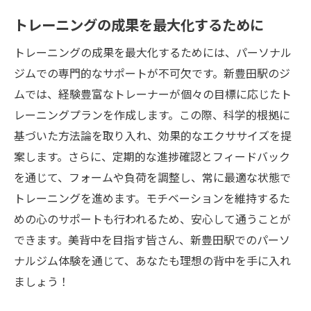
トレーニングの成果を最大化するために
新豊田駅近くのパーソナルジムで美背中への第
一歩を踏み出そう
トレーニングの成果を最大化するためには、パーソナル
初めてのジム選びで考慮すべき点
ジムでの専門的なサポートが不可欠です。新豊田駅のジ
パーソナルジムの利用方法と予約の流れ
ムでは、経験豊富なトレーナーが個々の目標に応じたト
トレーニング前後に心掛けたいこと
レーニングプランを作成します。この際、科学的根拠に
基づいた方法論を取り入れ、効果的なエクササイズを提
長期的な視点でのトレーニング計画
案します。さらに、定期的な進捗確認とフィードバック
パーソナルジムでの集中的なトレーニング
を通じて、フォームや負荷を調整し、常に最適な状態で
体験
トレーニングを進めます。モチベーションを維持するた
美背中を手に入れるための継続的なサポー
めの心のサポートも行われるため、安心して通うことが
ト体制
できます。美背中を目指す皆さん、新豊田駅でのパーソ
ナルジム体験を通じて、あなたも理想の背中を手に入れ
ましょう！