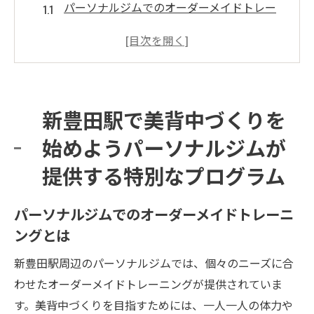
パーソナルジムでのオーダーメイドトレー
ニングとは
美背中を目指すための基本エクササイズ
トレーナーがサポートする理想的なトレー
ニングプラン
新豊田駅で美背中づくりを
新豊田駅でのスタートを切るための準備
始めようパーソナルジムが
美背中づくりに必要な栄養管理のポイント
提供する特別なプログラム
トレーニングの成果を最大化するために
背部強化の重要性とパーソナルジムが可能にす
パーソナルジムでのオーダーメイドトレーニ
る理想の背中
ングとは
背部強化がもたらす健康的なメリット
パーソナルジムで得られる効果的な筋力強
新豊田駅周辺のパーソナルジムでは、個々のニーズに合
化
わせたオーダーメイドトレーニングが提供されていま
す。美背中づくりを目指すためには、一人一人の体力や
体感できる姿勢改善とその重要性