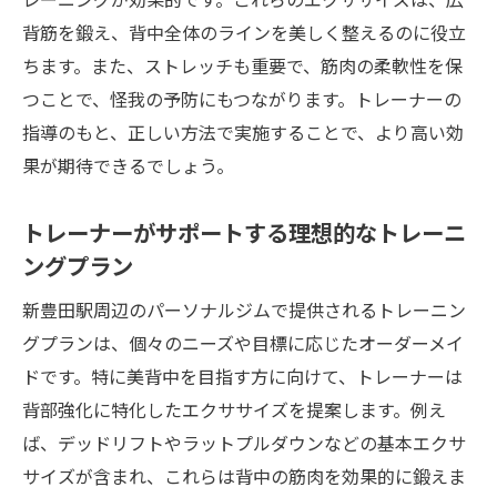
ジムで学ぶセルフトレーニングのコツ
背筋を鍛え、背中全体のラインを美しく整えるのに役立
ちます。また、ストレッチも重要で、筋肉の柔軟性を保
美背中を維持するためのトレーニング継続
つことで、怪我の予防にもつながります。トレーナーの
法
指導のもと、正しい方法で実施することで、より高い効
美しい背中を目指すなら新豊田駅のパーソナル
果が期待できるでしょう。
ジムで体験レッスンを
初めて訪れる方のための体験レッスンの流
トレーナーがサポートする理想的なトレーニ
れ
ングプラン
トレーニング前に知っておきたい基礎知識
新豊田駅周辺のパーソナルジムで提供されるトレーニン
体験レッスンで得られる自信とモチベーシ
グプランは、個々のニーズや目標に応じたオーダーメイ
ョン
ドです。特に美背中を目指す方に向けて、トレーナーは
新規参加者にお勧めのプログラム紹介
背部強化に特化したエクササイズを提案します。例え
体験後に続けるべきトレーニングステップ
ば、デッドリフトやラットプルダウンなどの基本エクサ
美背中への第一歩を踏み出す方法
サイズが含まれ、これらは背中の筋肉を効果的に鍛えま