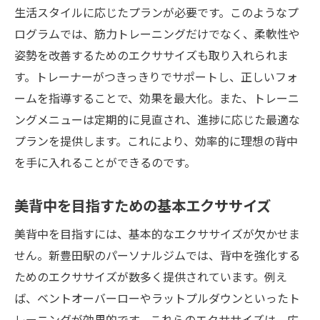
生活スタイルに応じたプランが必要です。このようなプ
美背中のための背部特化型トレーニング紹
ログラムでは、筋力トレーニングだけでなく、柔軟性や
介
姿勢を改善するためのエクササイズも取り入れられま
新豊田のジムで体験する実用的なトレーニ
す。トレーナーがつきっきりでサポートし、正しいフォ
ング方法
ームを指導することで、効果を最大化。また、トレーニ
背部強化がもたらす長期的な成果
ングメニューは定期的に見直され、進捗に応じた最適な
新豊田駅のパーソナルジムでトレーナーが教え
プランを提供します。これにより、効率的に理想の背中
る美背中の秘訣
を手に入れることができるのです。
プロのトレーナーが教える背中のトレーニ
ング技術
美背中を目指すための基本エクササイズ
理想の背中を作るためのアドバイス
美背中を目指すには、基本的なエクササイズが欠かせま
トレーナーとのコミュニケーションが重要
せん。新豊田駅のパーソナルジムでは、背中を強化する
な理由
ためのエクササイズが数多く提供されています。例え
初心者でも安心して始められるトレーニン
ば、ベントオーバーローやラットプルダウンといったト
グ方法
レーニングが効果的です。これらのエクササイズは、広