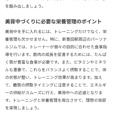
継続するためのモチベーションの保ち方
を踏み出しましょう。
自分に合ったペースでトレーニングを進め
美背中づくりに必要な栄養管理のポイント
る方法
ジム選びのポイントと注意点
美背中を手に入れるには、トレーニングだけでなく、栄
パーソナルジムでの背部トレーニングで理想の
養管理も欠かせません。特に、新豊田駅周辺のパーソナ
背中を手に入れる方法
ルジムでは、トレーナーが個々の目的に合わせた食事指
導を行います。筋肉の成長を促進するためには、たんぱ
理想の背中を手に入れるためのトレーニン
く質が豊富な食事が必要です。また、ビタミンやミネラ
グプラン
ルも重要で、これらをバランスよく摂取することで、体
効果的な背中の筋肉を鍛える方法
の状態が整い、トレーニング効果が高まります。加え
定期的なフィードバックの重要性
て、糖質の摂取タイミングに注意することで、エネルギ
トレーニング中に注意すべきポイント
ーの供給がスムーズに行え、美背中への近道となりま
トレーニング成果を最大化するサプリメン
す。トレーニングと栄養管理を両立させて、理想の背部
トの活用法
を実現しましょう。
美背中への近道としてのトレーナーの役割