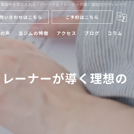
で美背中を手に入れる！パーソナルトレーナーが導く理想のボディメイク
問い合わせはこちら
ご予約はこちら
様の声
当ジムの特徴
アクセス
ブログ
コラム
ダイエット
メンズ
トレーナーが導く理想の
運動不足
初心者
ボディメイク