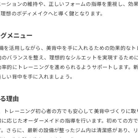
段階的に進めるプランで無理なく続けられる
ベーションの維持や、正しいフォームの指導を重視し、効
初心者向けのサポート体制の充実
、理想のボディメイクへと導く鍵となります。
継続するためのモチベーション維持法
成功体験を積み重ねるためのアプローチ
ングメニュー
最新設備で効果的美背中トレーニング新豊田駅の魅力
トレーニング設備を活用しながら、美背中を手に入れるための効果
ジムに揃う最新機器とトレンド
肉のバランスを整え、理想的なシルエットを実現するため
科学的根拠に基づいたトレーニング方法
効率的にトレーニングを進められるようサポートします。
美しい背中を手に入れましょう。
効率的な背中痩せを実現するための設備
トレーナーによる最新機器の活用法
る理由
トレーニング効果を最大化するための環境
新たなトレーニングの発見と挑戦
l Gymでは、トレーニング初心者の方でも安心して美背中づく
忙しいあなたに新豊田駅で美背中を叶える時間
験に応じたオーダーメイドの指導を行います。初めての方
す。さらに、最新の設備が整ったジム内は清潔感があり、
短時間で効果を出すトレーニングのポイント