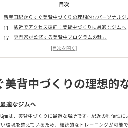
目次
新豊田駅からすぐ美背中づくりの理想的なパーソナルジ
駅近でアクセス抜群！美背中づくりに最適なジムへ
専門家が監修する美背中プログラムの魅力
パーソナルトレーナーによるオーダーメイド指導
美背中のための最新設備とトレーニングメニュー
トレーニング初心者でも安心して通える理由
日常生活での姿勢改善もサポート
ぐ美背中づくりの理想的
パーソナルトレーナーが導く新豊田駅の美背中プラン
個々のニーズに応えるカスタマイズプラン
に最適なジムへ
効果的な背中痩せのためのトレーニング法
sonal Gymは、美背中づくりに最適な場所です。駅近の利
モチベーションを維持するためのサポート
すい環境を整えているため、継続的なトレーニングが可能
トレーナーとのコミュニケーションの大切さ