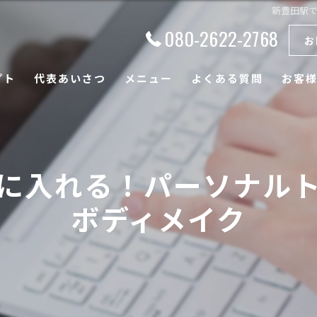
新豊田駅
080-2622-2768
お
プト
代表あいさつ
メニュー
よくある質問
お客
に入れる！パーソナル
ボディメイク