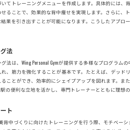
づいてトレーニングメニューを作成します。具体的には、
姿勢改善がもたらす美と健康の効果
わせることで、効果的な背中痩せを実現します。さらに、
正しい姿勢作りのためのトレーニング法
な結果を引き出すことが可能になります。こうしたアプロ
姿勢のプロが教える簡単ストレッチ
日常生活で意識する姿勢改善のポイント
姿勢チェックで自分の癖を知る
ング法
美姿勢を維持するための習慣づくり
は、Wing Personal Gymが提供する多様なプログ
入れ、筋力を強化することが基本です。たとえば、デッド
えることができ、効率的にシェイプアップを図れます。ま
田駅の便利な立地を活かし、専門トレーナーとともに理想
ポート
mでは、理想の美背中づくりに向けたトレーニングを行う際、モチ