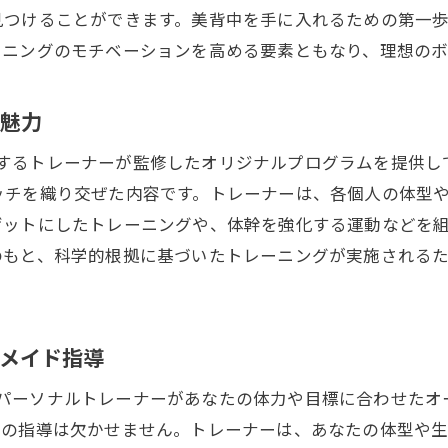
見つけることができます。美背中を手に入れるための第一
結果を実感するための指導の流れ
ーニングのモチベーションを高める要素ともなり、理想のボ
美背中を手に入れるための食事アドバイス
理想の美背中を手に入れる新豊田駅のジム環境とは
の魅力
トレーニングに集中できる快適な空間
づくりを専門とするトレーナーが監修したオリジナルプログラムを
最新の器具を使った最先端のトレーニング
ッチを織り交ぜた内容です。トレーナーは、各個人の体型
安全で効果的なトレーニングの秘訣
ゲットにしたトレーニングや、体幹を強化する運動などを
美しい背中を目指す仲間との交流
のもと、科学的根拠に基づいたトレーニングが実施される
メンタル面もサポートする環境の重要性
駅から近く通いやすい立地条件
初心者でも安心新豊田駅近くの美背中パーソナルジム
メイド指導
初めてでも安心！パーソナル指導の魅力
mでは、専門のパーソナルトレーナーがあなたの体力や目標に合わ
トレーニングの基本を学ぶための基礎講座
別の指導は欠かせません。トレーナーは、あなたの体型や