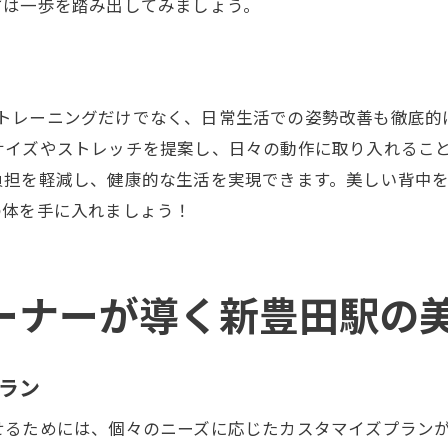
ずは一歩を踏み出してみましょう。
限られた時間を有効活用するための工夫
効率的な時間管理で無理なく続ける方法
忙しい生活の中でのトレーニングの取り入れ方
フレキシブルな予約システムの活用
づくりに向けたトレーニングだけでなく、日常生活での姿勢改善も
サイズやストレッチを提案し、日々の動作に取り入れるこ
仕事とトレーニングを両立するコツ
負担を軽減し、健康的な生活を実現できます。美しい背中
専門トレーナーのサポートで新豊田駅での理想の背中
の体を手に入れましょう！
トレーナーの指導が与える影響と効果
パーソナルトレーナーの選び方と見極め方
トレーナーと二人三脚で目標達成へ
ーナーが導く新豊田駅の
専門知識を活かした的確なアドバイス
トレーナーとの信頼関係の築き方
ラン
継続的なサポートで維持する美背中
めには、個々のニーズに応じたカスタマイズプランが不可欠です。
美しい姿勢を手に入れる新豊田駅のパーソナルジムの魅