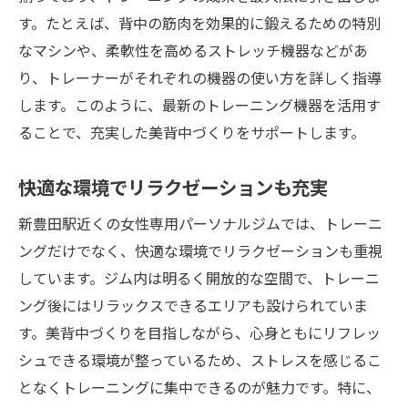
ジムに通うことで得られるメリット
す。たとえば、背中の筋肉を効果的に鍛えるための特別
背中美人になるための具体的なトレーニン
なマシンや、柔軟性を高めるストレッチ機器などがあ
グ
り、トレーナーがそれぞれの機器の使い方を詳しく指導
モチベーションを保つための工夫
します。このように、最新のトレーニング機器を活用す
ジムで使える便利なアイテム紹介
ることで、充実した美背中づくりをサポートします。
豊富なプログラムから選べる自由度
快適な環境でリラクゼーションも充実
定期的な体力測定で進捗を確認
新豊田駅徒歩圏内美しい背中を目指す女性専用
新豊田駅近くの女性専用パーソナルジムでは、トレーニ
パーソナルジム
ングだけでなく、快適な環境でリラクゼーションも重視
徒歩圏内で通いやすいジムの魅力
しています。ジム内は明るく開放的な空間で、トレーニ
ング後にはリラックスできるエリアも設けられていま
駅近だからこその時間効率の良さ
す。美背中づくりを目指しながら、心身ともにリフレッ
ジム内の設備と環境のレビュー
シュできる環境が整っているため、ストレスを感じるこ
利用者の声から見る満足度
となくトレーニングに集中できるのが魅力です。特に、
女性専用ならではの安心ポイント