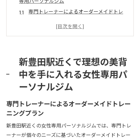
専用パーソナルジム
専門トレーナーによるオーダーメイドトレ
ーニングプラン
最新のトレーニング機器で効果的なエクサ
サイズ
快適な環境でリラクゼーションも充実
新豊田駅近くで理想の美背
個別カウンセリングで目標設定
中を手に入れる女性専用パ
女性専用だからこその安心感
ーソナルジム
忙しい女性に嬉しいアクセスの良さ
新豊田駅すぐ女性専用パーソナルジムで美しい
専門トレーナーによるオーダーメイドトレー
背中を目指す
ニングプラン
無理のないトレーニングプログラム
短時間でも効果を実感できるエクササイズ
新豊田駅近くの女性専用パーソナルジムでは、専門トレ
ーナーが個々のニーズに基づいたオーダーメイドトレー
アフターフォローも万全なサポート体制