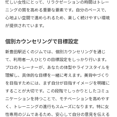
忙しい女性にとって、リラクゼーションの時間はトレー
健康維持にも最適なトレーニング
ニングの質を高める重要な要素です。自分のペースで、
新豊田駅すぐアクセス抜群の女性専用ジムで美
心地よい空間で進められるため、楽しく続けやすい環境
背中づくり
が提供されています。
アクセスの良さと通いやすさ
個別カウンセリングで目標設定
美背中づくりに特化したプログラムの特徴
効果を実感するためのアドバイス
新豊田駅近くのジムでは、個別カウンセリングを通じ
トレーニングの効果を高める食事の取り方
て、利用者一人ひとりの目標設定をしっかり行います。
プロのトレーナーが、あなたの体型やライフスタイルを
予約システムと営業時間の柔軟性
理解し、具体的な目標を一緒に考えます。美背中づくり
トレーナーの質とサポート体制
を目指すためには、まず自分が目指すイメージを明確に
女性専用新豊田駅からすぐ理想の背中を手に入
することが大切です。この段階でしっかりとしたコミュ
れるパーソナルジム
ニケーションを持つことで、モチベーションを高めやす
理想の背中を手に入れるためのステップ
く、トレーニングの進行もスムーズになります。特に女
個別指導で効率的なトレーニング
性専用のジムであるため、安心して自分の意見を伝える