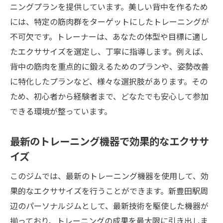
ニングプランを提供しています。美しい背中を作るため
栄養指導で内側からも美をサポート
には、特定の筋肉群をターゲットにしたトレーニングが
女性専用施設ならではの配慮
不可欠です。トレーナーは、あなたの体型や目標に適し
通いやすい立地と営業時間
たエクササイズを選定し、丁寧に指導します。例えば、
美背中づくりは新豊田駅にある女性専用パーソ
背中の筋肉を重点的に鍛えるためのプランや、姿勢改善
ナルジムで
に特化したプランなど、様々な選択肢があります。その
ジム選びのポイントと注意点
ため、初心者から経験者まで、どなたでも安心して参加
口コミで評判の良いジム紹介
できる環境が整っています。
実際のトレーニング内容と流れ
最新のトレーニング機器で効果的なエクササ
初心者から経験者まで対応可能
イズ
最先端のトレーニングマシン導入
このジムでは、最新のトレーニング機器を使用して、効
女性のための特別プログラム
果的なエクササイズを行うことができます。新豊田駅周
新豊田駅近くの女性専用ジムで理想の背中を手
辺のパーソナルジムとして、最新技術を駆使した機器が
に入れよう
揃っており、トレーニングの成果を最大限に引き出しま