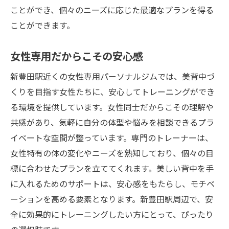
リバウンドしない体づくりの秘訣
ことができ、個々のニーズに応じた最適なプランを得る
トレーニング後のケアとストレッチ
ことができます。
女性のためのプライバシー保護
女性専用だからこその安心感
続けやすい料金プランと特典
新豊田駅近く女性専用パーソナルジムで美しい
新豊田駅近くの女性専用パーソナルジムでは、美背中づ
背中を手に入れよう
くりを目指す女性たちに、安心してトレーニングができ
る環境を提供しています。女性同士だからこその理解や
美背中づくりのビフォーアフター
共感があり、気軽に自分の体型や悩みを相談できるプラ
トレーニングの流れとプログラム内容
イベートな空間が整っています。専門のトレーナーは、
安心して通える女性専用ジムの魅力
女性特有の体の変化やニーズを熟知しており、個々の目
背中の筋肉を鍛える具体的な方法
標に合わせたプランを立ててくれます。美しい背中を手
ジムでのトレーニングと自宅でのケア
に入れるためのサポートは、安心感をもたらし、モチベ
目標達成に向けたモチベーション維持法
ーションを高める要素となります。新豊田駅周辺で、安
全に効果的にトレーニングしたい方にとって、ぴったり