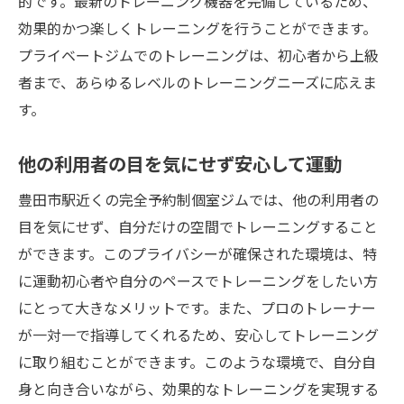
的です。最新のトレーニング機器を完備しているため、
豊田市駅の利便性を生かしたジム利用
効果的かつ楽しくトレーニングを行うことができます。
完全予約制の個室ジムで豊田市駅から手軽に運
プライベートジムでのトレーニングは、初心者から上級
動習慣を始めよう
者まで、あらゆるレベルのトレーニングニーズに応えま
忙しい日常にフィットする完全予約制
す。
短時間でも効果的なトレーニングメニュー
他の利用者の目を気にせず安心して運動
通勤・通学途中に便利なジム利用
予約制だからこそ続けやすい運動習慣
豊田市駅近くの完全予約制個室ジムでは、他の利用者の
初心者でも安心のサポート体制
目を気にせず、自分だけの空間でトレーニングすること
ができます。このプライバシーが確保された環境は、特
豊田市駅近くで手軽に始める健康生活
に運動初心者や自分のペースでトレーニングをしたい方
最新トレーニング機器完備豊田市駅の個室ジム
にとって大きなメリットです。また、プロのトレーナー
で効率よく鍛える
が一対一で指導してくれるため、安心してトレーニング
最新機器で効率的なトレーニングを実現
に取り組むことができます。このような環境で、自分自
技術革新が支えるトレーニング効果
身と向き合いながら、効果的なトレーニングを実現する