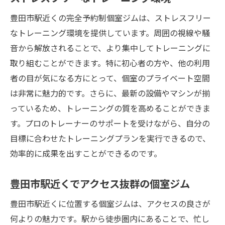
リラクゼーションとトレーニングの融合
豊田市駅近くの完全予約制個室ジムは、ストレスフリー
自分だけの時間を楽しむ方法
なトレーニング環境を提供しています。周囲の視線や騒
日常生活からのリフレッシュ
音から解放されることで、より集中してトレーニングに
トレーニング中の集中力を高める環境
取り組むことができます。特に初心者の方や、他の利用
者の目が気になる方にとって、個室のプライベート空間
心身のリセットとリフレッシュ
は非常に魅力的です。さらに、最新の設備やマシンが揃
豊田市駅近くで非日常の贅沢を体感
っているため、トレーニングの質を高めることができま
個室ジムのメリット豊田市駅近くの完全予約制
す。プロのトレーナーのサポートを受けながら、自分の
でプライバシーを確保
目標に合わせたトレーニングプランを実行できるので、
個室ジムでのプライバシー保護の重要性
効率的に成果を出すことができるのです。
他人の視線を気にせずトレーニング
予約制によるプライベート空間の確保
豊田市駅近くでアクセス抜群の個室ジム
ストレスフリーでトレーニングに集中
豊田市駅近くに位置する個室ジムは、アクセスの良さが
安全・安心のトレーニング環境
何よりの魅力です。駅から徒歩圏内にあることで、忙し