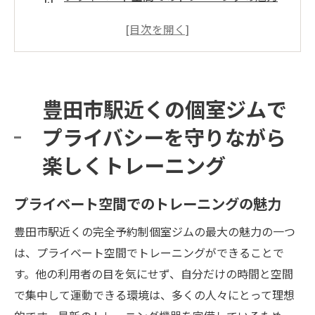
他の利用者の目を気にせず安心して運動
完全予約制で混雑知らずの快適ジム
ストレスフリーなトレーニング環境
豊田市駅近くでアクセス抜群の個室ジム
豊田市駅近くの個室ジムで
プライバシーを重視したジム選びのポイン
プライバシーを守りながら
ト
楽しくトレーニング
完全予約制で安心豊田市駅の個室ジムの魅力と
は
プライベート空間でのトレーニングの魅力
事前予約でスケジュール調整が容易
無駄な待ち時間ゼロの快適トレーニング
豊田市駅近くの完全予約制個室ジムの最大の魅力の一つ
は、プライベート空間でトレーニングができることで
パーソナルトレーニングの充実サポート
す。他の利用者の目を気にせず、自分だけの時間と空間
予約制だからこそ実現する高い集中力
で集中して運動できる環境は、多くの人々にとって理想
安全性に配慮した設備と運営