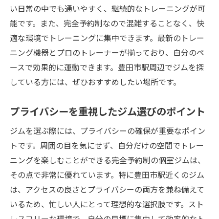
豊田市駅近くの立地だからこその利便性
い日常の中でも通いやすく、継続的なトレーニングが可
仕事や通学の合間に豊田市駅の個室ジムでスム
能です。また、完全予約制なので混雑することなく、快
ーズにトレーニング
適な環境でトレーニングに集中できます。最新のトレー
ニング機器とプロのトレーナーが揃っており、自分のペ
効率的に時間を使うためのジム利用法
ースで効果的に運動できます。豊田市駅周辺でジムを探
短時間でも効果的なトレーニングプログラ
している方には、ぜひおすすめしたい場所です。
ム
仕事帰りや学校帰りに便利なロケーション
プライバシーを重視したジム選びのポイント
忙しいスケジュールにフィットするジム
ジムを選ぶ際には、プライバシーの確保が重要なポイン
時間を有効活用するトレーニングの秘訣
トです。周囲の目を気にせず、自分だけの空間でトレー
日常生活に取り入れるジム習慣
ニングを楽しむことができる完全予約制の個室ジムは、
その点で非常に優れています。特に豊田市駅近くのジム
は、アクセスの良さとプライバシーの両方を兼ね備えて
いるため、忙しい人にとって理想的な選択肢です。スト
レスフリーな環境で、自分の目標に集中して効率的なト