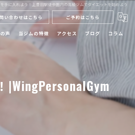
ィを手に入れよう！上豊田駅徒歩圏内の高級ジムでダイエットを始めよう
問い合わせはこちら
ご予約はこちら
様の声
当ジムの特徴
アクセス
ブログ
コラム
ダイエット
メンズ
gPersonalGym
運動不足
初心者
ボディメイク