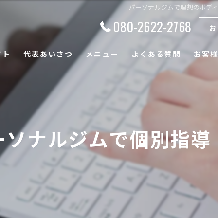
パーソナルジムで理想のボデ
080-2622-2768
お
プト
代表あいさつ
メニュー
よくある質問
お客
ルジムで個別指導！|Win