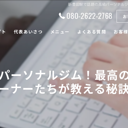
新豊田駅で話題の高級パーソナル
080-2622-2768
お
プト
代表あいさつ
メニュー
よくある質問
お客
パーソナルジム！最高
ーナーたちが教える秘