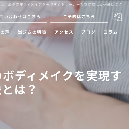
ジム！最高のボディメイクを実現するトレーナーたちが教える秘訣とは？
問い合わせはこちら
ご予約はこちら
様の声
当ジムの特徴
アクセス
ブログ
コラム
ダイエット
メンズ
のボディメイクを実現す
運動不足
訣とは？
初心者
ボディメイク