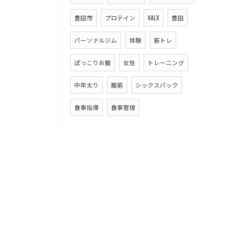
豊田市
プロテイン
VALX
豊田
パーソナルジム
体験
筋トレ
ぽっこりお腹
女性
トレーニング
中年太り
腹筋
シックスパック
食事指導
食事管理