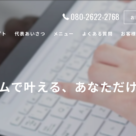
080-2622-2768
お
プト
代表あいさつ
メニュー
よくある質問
お客
ムで叶える、あなただ