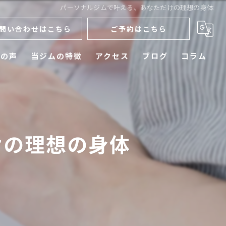
パーソナルジムで叶える、あなただけの理想の身体
問い合わせはこちら
ご予約はこちら
様の声
当ジムの特徴
アクセス
ブログ
コラム
ダイエット
メンズ
けの理想の身体
運動不足
初心者
ボディメイク